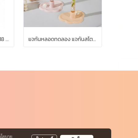
ดอกไม้ประดิษฐ์ ต้นยูคา ช่อ 18 ก้าน พร้อมส่งจากไทย
แจกันหลอดทดลอง แจกันสไตล์มินิมอล (งานพลาสติก)
นโยบาย