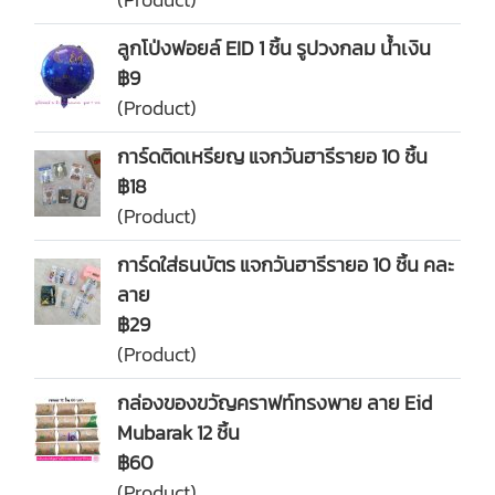
ลูกโป่งฟอยล์ EID 1 ชิ้น รูปวงกลม น้ำเงิน
฿9
(Product)
การ์ดติดเหรียญ แจกวันฮารีรายอ 10 ชิ้น
฿18
(Product)
การ์ดใส่ธนบัตร แจกวันฮารีรายอ 10 ชิ้น คละ
ลาย
฿29
(Product)
กล่องของขวัญคราฟท์ทรงพาย ลาย Eid
Mubarak 12 ชิ้น
฿60
(Product)