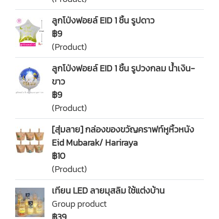
ลูกโป่งฟอยล์ EID 1 ชิ้น รูปดาว
฿9
(Product)
ลูกโป่งฟอยล์ EID 1 ชิ้น รูปวงกลม น้ำเงิน-
ขาว
฿9
(Product)
[สุ่มลาย] กล่องของขวัญคราฟท์หูหิ้วหนัง
Eid Mubarak/ Hariraya
฿10
(Product)
เทียน LED ลายมุสลิม ใช้แต่งบ้าน
Group product
฿39