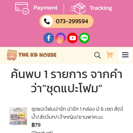
ค้นพบ 1 รายการ จากคำ
ว่า"ชุดแปะโฟม"
ชุดแปะโฟมน่ารัก น่ารัก 1 กล่อง มี 6 เซต สัตว์
น้ำ/สัตว์บก/เจ้าหญิง/ยานพาหะนะ
฿79
(Product)