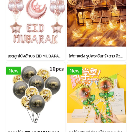
เซตลูกโป่งอักษร EID MUBARAK+ตกแต่งรวม 33 ชิ้น
ไฟตกแต่ง รูปพระจันทร์+ดาว สีวอร์มไวท์ 20 หัว
New
New