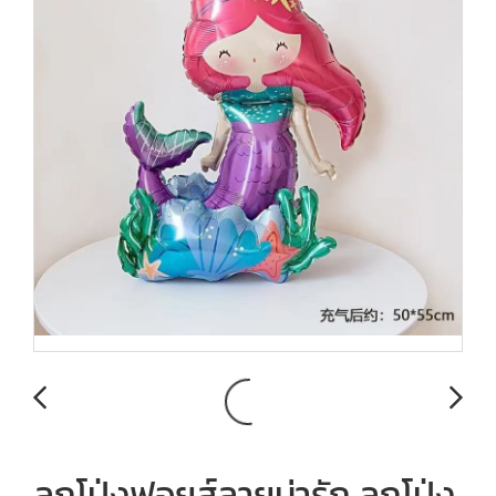
ลูกโป่งฟอยส์ลายน่ารัก ลูกโป่ง