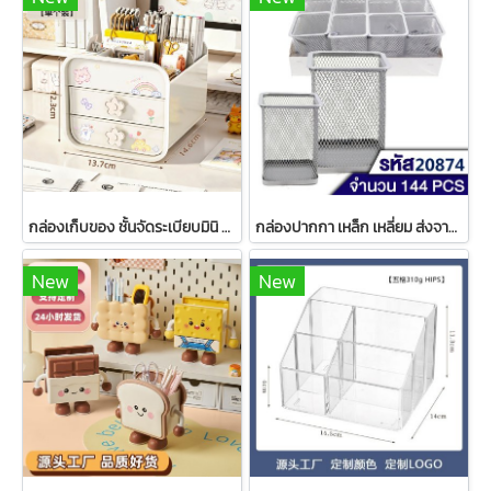
กล่องเก็บของ ชั้นจัดระเบียบมินิ กล่องเครื่องสำอางค์ มีช่องใส่ปากกา (ไม่รวมสติกเกอร์)
กล่องปากกา เหล็ก เหลี่ยม ส่งจากไทย
New
New