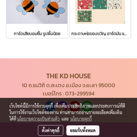
การ์ดเสียบอมยิ้ม รูปผึ้งน้อย
กระดาษห่อของขวัญ อาร์ตมัน แพ็ค 100 ชิ้น แบบคละ
THE KD HOUSE
10 ถ.ธนวิถี ต.สะเตง อ.เมือง จ.ยะลา 95000
เบอร์โทร :
073-299594
เว็บไซต์นี้มีการใช้งานคุกกี้ เพื่อเพิ่มประสิทธิภาพและประสบการณ์ที่ดี
ในการใช้งานเว็บไซต์ของท่าน ท่านสามารถอ่านรายละเอียดเพิ่มเติม
ได้ที่
นโยบายความเป็นส่วนตัว
และ
นโยบายคุกกี้
ตั้งค่าคุกกี้
ยอมรับทั้งหมด
สั่งซื้อสินค้า
© Copyright 2021 All Rights Reserved.