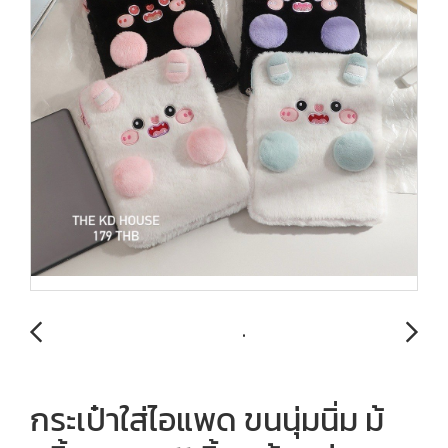
กระเป๋าใส่ไอแพด ขนนุ่มนิ่ม ม้