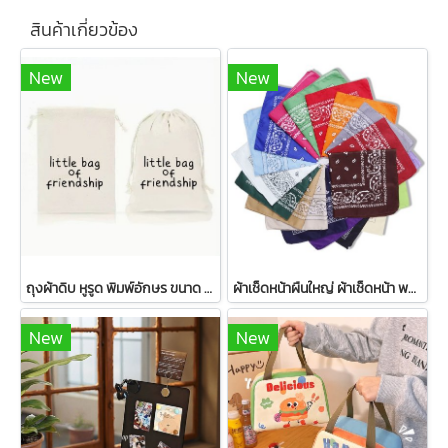
สินค้าเกี่ยวข้อง
New
New
ถุงผ้าดิบ หูรูด พิมพ์อักษร ขนาด 15*10ซม.
ผ้าเช็ดหน้าผืนใหญ่ ผ้าเช็ดหน้า พร้อมส่ง ขนาด 55*55 เซนติเมตร
New
New