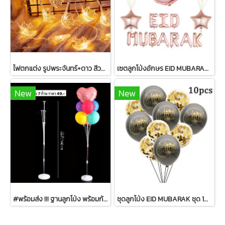
ไฟตกแต่ง รูปพระจันทร์+ดาว สีวอร์มไวท์ 20 หัว
เซตลูกโป่งอักษร EID MUBARAK+ตกแต่งรวม 33 ชิ้น
New
New
#พร้อมส่ง !!! ฐานลูกโป่ง พร้อมก้าน
ชุดลูกโป่ง EID MUBARAK ชุด 10 ลูก