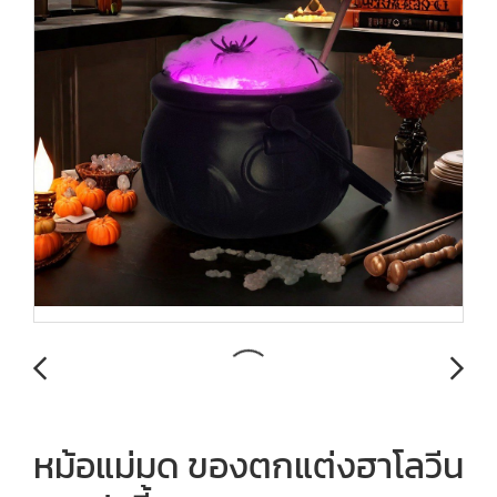
หม้อแม่มด ของตกแต่งฮาโลวีน