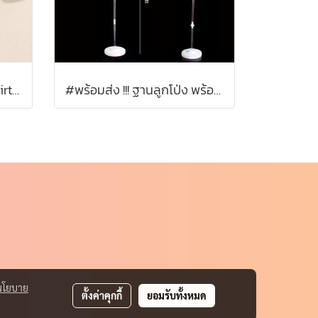
ธงราวตกแต่ง ธง Happy Birthday สุดน่ารัก
#พร้อมส่ง !!! ฐานลูกโป่ง พร้อมก้าน
นโยบาย
ตั้งค่าคุกกี้
ยอมรับทั้งหมด