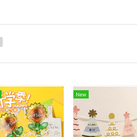
ย
New