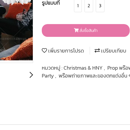
รูปแบบที่
1
2
3
สั่งซื้อสินค้า
เพิ่มรายการโปรด
เปรียบเทียบ
หมวดหมู่ :
Christmas & HNY
,
Prop พร๊
Party
,
พร๊อพถ่ายภาพและของตกแต่งอื่น 