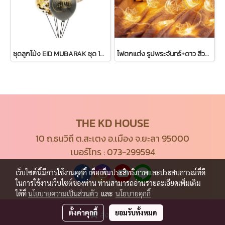
ชุดลูกโป่ง EID MUBARAK ชุด 10 ลูก
ไฟตกแต่ง รูปพระจันทร์+ดาว สีวอร์มไวท์ 20 หัว
THE KD HOUSE
10 ถ.ธนวิถี ต.สะเตง อ.เมือง จ.ยะลา 95000
เบอร์โทร :
073-299594
เว็บไซต์นี้มีการใช้งานคุกกี้ เพื่อเพิ่มประสิทธิภาพและประสบการณ์ที่ดี
ในการใช้งานเว็บไซต์ของท่าน ท่านสามารถอ่านรายละเอียดเพิ่มเติม
ได้ที่
นโยบายความเป็นส่วนตัว
และ
นโยบายคุกกี้
ตั้งค่าคุกกี้
ยอมรับทั้งหมด
สั่งซื้อสินค้า
© Copyright 2021 All Rights Reserved.