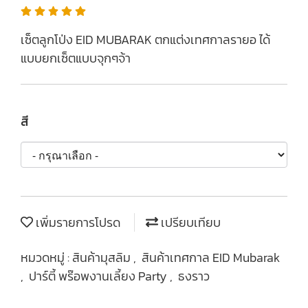
เซ็ตลูกโป่ง EID MUBARAK ตกแต่งเทศกาลรายอ ได้
แบบยกเซ็ตแบบจุกๆจ้า
สี
เพิ่มรายการโปรด
เปรียบเทียบ
หมวดหมู่ :
สินค้ามุสลิม
,
สินค้าเทศกาล EID Mubarak
,
ปาร์ตี้ พร๊อพงานเลี้ยง Party
,
ธงราว