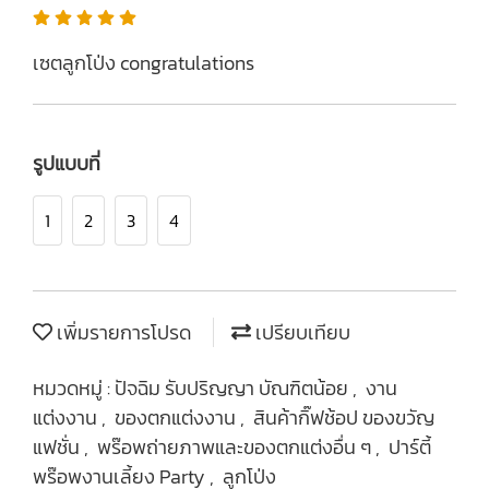
เซตลูกโป่ง congratulations
รูปแบบที่
1
2
3
4
เพิ่มรายการโปรด
เปรียบเทียบ
หมวดหมู่ :
ปัจฉิม รับปริญญา บัณฑิตน้อย
,
งาน
แต่งงาน
,
ของตกแต่งงาน
,
สินค้ากิ๊ฟช้อป ของขวัญ
แฟชั่น
,
พร๊อพถ่ายภาพและของตกแต่งอื่น ๆ
,
ปาร์ตี้
พร๊อพงานเลี้ยง Party
,
ลูกโป่ง