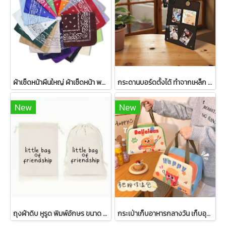
ผ้าเช็ดหน้าผืนใหญ่ ผ้าเช็ดหน้า พร้อมส่ง ขนาด 55*55 เซนติเมตร
กระดานบอร์ดตั้งได้ ทำจากเหล็ก ขาวดำ ส่งจากไทย
New
New
ถุงผ้าดิบ หูรูด พิมพ์อักษร ขนาด 15*10ซม.
กระเป่าเก็บอาหารกลางวัน เก็บอุณหภูมิ กระเป๋าน่ารัก