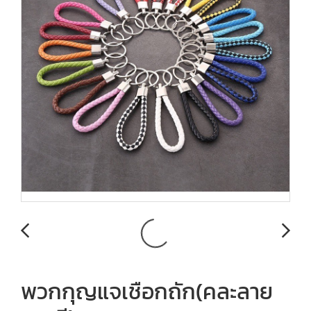
พวกกุญแจเชือกถัก(คละลาย