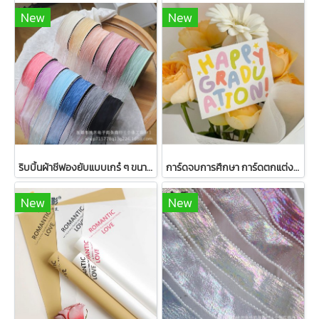
New
New
ริบบิ้นผ้าชีฟองยับแบบเกร๋ ๆ ขนาด 4ซม. ยาว 10 หลา
การ์ดจบการศึกษา การ์ดตกแต่งขนาด 8*6.5 ซม 1 แพ็ค มี 50 ชิ้น
New
New