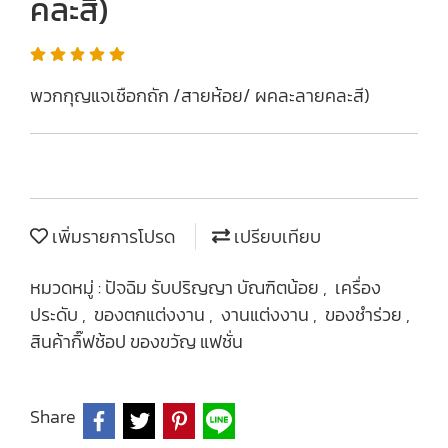
คละสี)
พวกกุญแจเชือกถัก /สายห้อย/ ผคละลายคละสี)
เพิ่มรายการโปรด
เปรียบเทียบ
หมวดหมู่ :
ปัจฉิม รับปริญญา บัณฑิตน้อย
,
เครื่อง
ประดับ
,
ของตกแต่งงาน
,
งานแต่งงาน
,
ของชำร่วย
,
สินค้ากิ๊ฟช้อป ของขวัญ แฟชั่น
Share