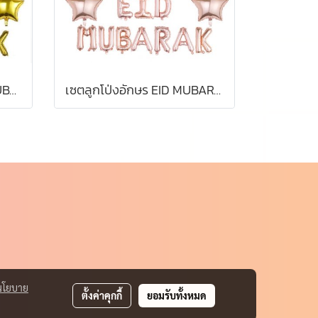
ลูกโป่งฟอย์ ลูกโป่ง EID MUBARAK Big Set แต่งบ้าน
เซตลูกโป่งอักษร EID MUBARAK+ตกแต่งรวม 33 ชิ้น
นโยบาย
ตั้งค่าคุกกี้
ยอมรับทั้งหมด