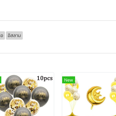
ยอ
อิสลาม
New