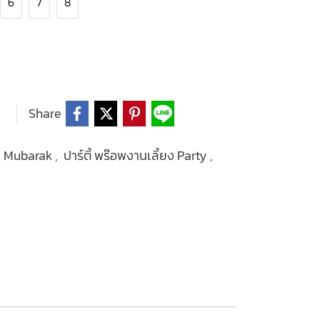
6
7
8
Share
ID Mubarak
,
ปาร์ตี้ พร๊อพงานเลี้ยง Party
,