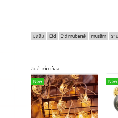
มุสลิม
Eid
Eid mubarak
muslim
รา
สินค้าเกี่ยวข้อง
New
New