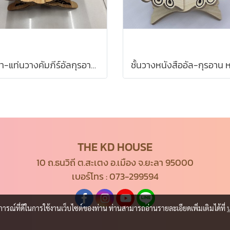
ลาฮา-แท่นวางคัมภีร์อัลกุรอาน ไม้ ขนาด 29*19 ซม.#1
THE KD HOUSE
10 ถ.ธนวิถี ต.สะเตง อ.เมือง จ.ยะลา 95000
เบอร์โทร :
073-299594
บการณ์ที่ดีในการใช้งานเว็บไซต์ของท่าน ท่านสามารถอ่านรายละเอียดเพิ่มเติมได้ที่