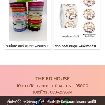
ริบบิ้นผ้า สกรีน BEST WISHES FOR YOUทูเลเยอร์ หน้ากว้าง 2.5 ซม. ยาว 50 หลา (45 เมตร) พร้อมส่งในไทย
สติกเกอร์ขอบคุณ พิมพ์ฟอยส์ ขนาด 1 นิ้ว 1 ม้วน มี 500 ดวง
THE KD HOUSE
10 ถ.ธนวิถี ต.สะเตง อ.เมือง จ.ยะลา 95000
เบอร์โทร :
073-299594
เว็บไซต์นี้มีการใช้งานคุกกี้ เพื่อเพิ่มประสิทธิภาพและประสบการณ์ที่ดี