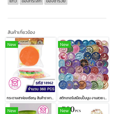
แก้ว
ของที่ระลึก
ของชำร่วย
สินค้าเกี่ยวข้อง
New
New
กระดาษสาห่อเหรียญ สินค้าราคาถูก
สติกเกอร์เสมือนปั้มนูน งานสวย เป็นพลาสติก อย่างดี 1 แพ็ค มี 50 ชิ้น
New
New