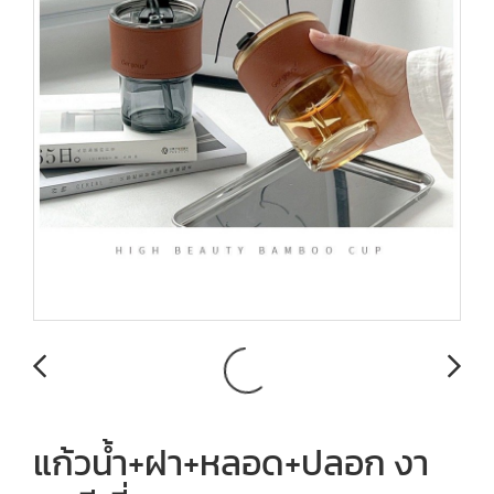
แก้วน้ำ+ฝา+หลอด+ปลอก งา