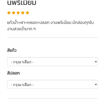
นพรีเมี่ยม
แก้วน้ำ+ฝา+หลอด+ปลอก งานพรีเมี่ยม มีกล่องทุกใบ
งานสวยฉ่ำมาก ๆ
สีแก้ว
สีปลอก