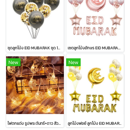
ชุดลูกโป่ง EID MUBARAK ชุด 10 ลูก
เซตลูกโป่งอักษร EID MUBARAK+ตกแต่งรวม 33 ชิ้น
New
New
ไฟตกแต่ง รูปพระจันทร์+ดาว สีวอร์มไวท์ 20 หัว
ลูกโป่งฟอย์ ลูกโป่ง EID MUBARAK Big Set แต่งบ้าน