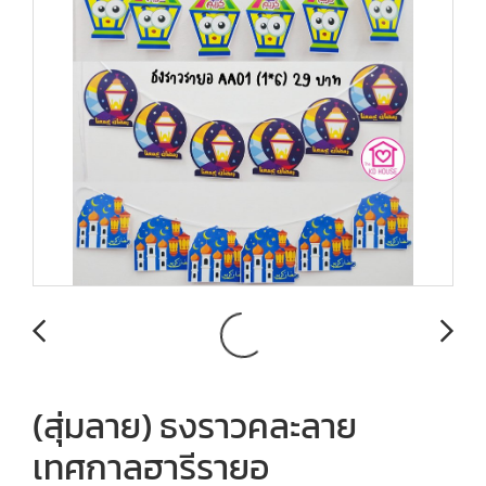
(สุ่มลาย) ธงราวคละลาย
เทศกาลฮารีรายอ