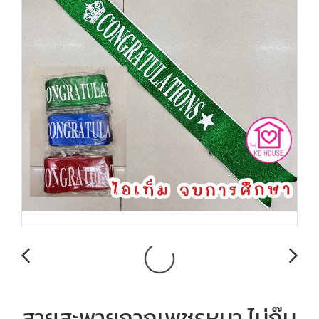
สายสะพายกากเพชรหนา ไม่กุ๊น