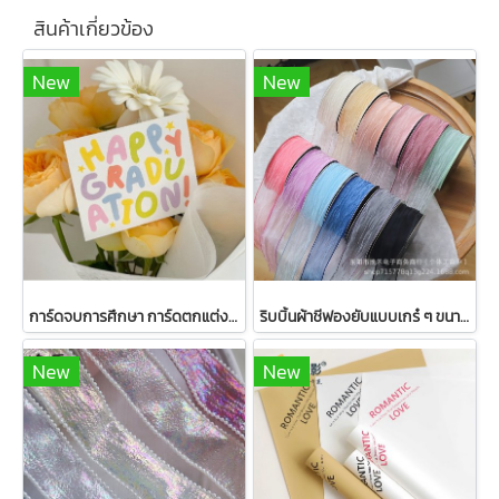
สินค้าเกี่ยวข้อง
New
New
การ์ดจบการศึกษา การ์ดตกแต่งขนาด 8*6.5 ซม 1 แพ็ค มี 50 ชิ้น
ริบบิ้นผ้าชีฟองยับแบบเกร๋ ๆ ขนาด 4ซม. ยาว 10 หลา
New
New