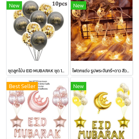
New
New
ชุดลูกโป่ง EID MUBARAK ชุด 10 ลูก
ไฟตกแต่ง รูปพระจันทร์+ดาว สีวอร์มไวท์ 20 หัว
Best Seller
New