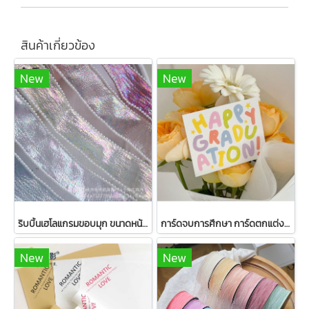
สินค้าเกี่ยวข้อง
New
New
ริบบิ้นเฮโลแกรมขอบมุก ขนาดหน้ากว้าง 4 ซม. ยาว 5 หลา
การ์ดจบการศึกษา การ์ดตกแต่งขนาด 8*6.5 ซม 1 แพ็ค มี 50 ชิ้น
New
New