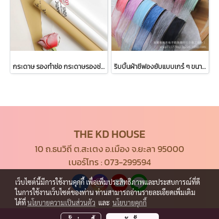
กระดาษ รองทำช่อ กระดาษรองช่อดอกไม้ 20 แผ่น ต่อ แพ็ค
ริบบิ้นผ้าชีฟองยับแบบเกร๋ ๆ ขนาด 4ซม. ยาว 10 หลา
THE KD HOUSE
10 ถ.ธนวิถี ต.สะเตง อ.เมือง จ.ยะลา 95000
เบอร์โทร :
073-299594
เว็บไซต์นี้มีการใช้งานคุกกี้ เพื่อเพิ่มประสิทธิภาพและประสบการณ์ที่ดี
ในการใช้งานเว็บไซต์ของท่าน ท่านสามารถอ่านรายละเอียดเพิ่มเติม
ได้ที่
นโยบายความเป็นส่วนตัว
และ
นโยบายคุกกี้