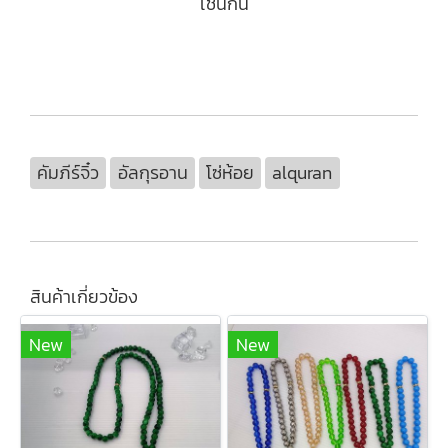
เช่นกัน
คัมภีร์จิ๋ว
อัลกุรอาน
โซ่ห้อย
alquran
สินค้าเกี่ยวข้อง
New
New