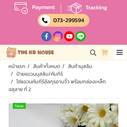
หน้าแรก
สินค้าทั้งหมด
สินค้ามุสลิม
ป้ายแขวนมุสลิม/คัมภีร์
โซ่แขวนคัมภีร์อัลกุรอานจิ๋ว พร้อมกล่องเหล็ก
ฉลุลาย ที่ 2
New