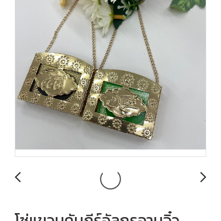
โซ่แขวนคัมภีร์อัลกุรอานจิ๋ว