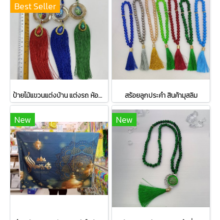
Best Seller
ป้ายไม้แขวนแต่งบ้าน แต่งรถ ห้อยพู่ มุสลิม [] 3 สี แก้ว
สร้อยลูกประคำ สินค้ามุสลิม
New
New