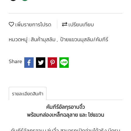
เพิ่มรายการโปรด
เปรียบเทียบ
หมวดหมู่ :
สินค้ามุสลิม
,
ป้ายแขวนมุสลิม/คัมภีร์
Share
รายละเอียดสินค้า
คัมภีร์อัลกุรอานจิ๋ว
พร้อมกล่องเหล็กฉลุลาย และ โซ่แขวน
คัมภีร์อัลกุรอาน เล่มจิ๋ว สามารถเปิดอ่านได้จริง มีครบ