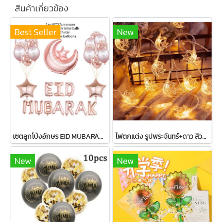
สินค้าเกี่ยวข้อง
Best Seller
New
เซตลูกโป่งอักษร EID MUBARAK+ตกแต่งรวม 33 ชิ้น
ไฟตกแต่ง รูปพระจันทร์+ดาว สีวอร์มไวท์ 20 หัว
New
New