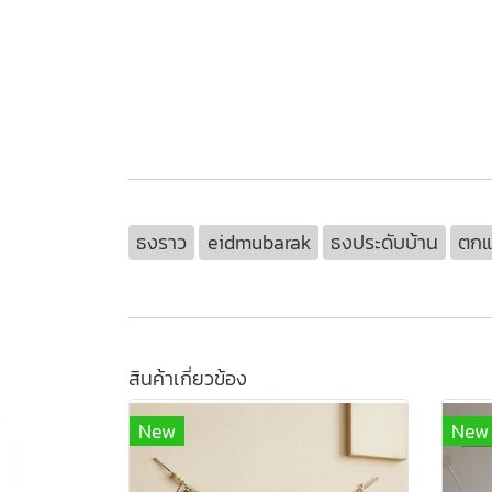
ธงราว
eidmubarak
ธงประดับบ้าน
ตกแ
สินค้าเกี่ยวข้อง
New
New