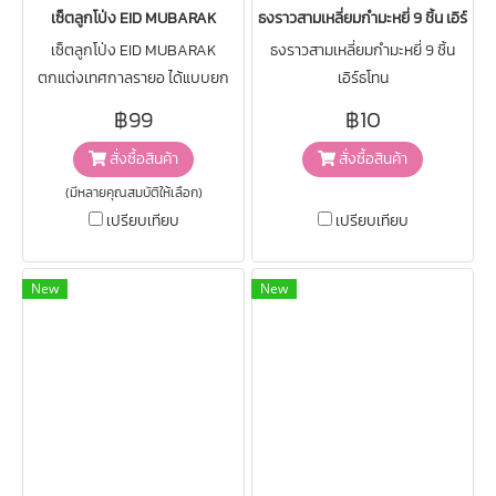
เซ็ตลูกโป่ง EID MUBARAK
ธงราวสามเหลี่ยมกำมะหยี่ 9 ชิ้น เอิร์ธโท
เซ็ตลูกโป่ง EID MUBARAK
ธงราวสามเหลี่ยมกำมะหยี่ 9 ชิ้น
ตกแต่งเทศกาลรายอ ได้แบบยก
เอิร์ธโทน
เซ็ตแบบจุกๆจ้า
฿99
฿10
สั่งซื้อสินค้า
สั่งซื้อสินค้า
(มีหลายคุณสมบัติให้เลือก)
เปรียบเทียบ
เปรียบเทียบ
New
New