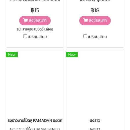
ทั้งแบบกระดาษ ผ้าสักหลาด แบบ
฿15
฿18
กากเพชร
สั่งซื้อสินค้า
สั่งซื้อสินค้า
(มีหลายคุณสมบัติให้เลือก)
เปรียบเทียบ
เปรียบเทียบ
New
New
ธงราวงานไม้ฉลุ RAMADAN ธงตกแต่ง พร้อมส่งในไทย
ธงราว
ธงราวงานไม้ฉลุ RAMADAN ธง
ธงราว