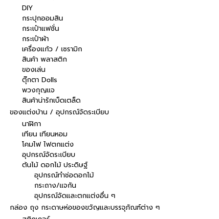
DIY
กระปุกออมสิน
กระเป๋าแฟชั่น
กระเป๋าผ้า
เครื่องแก้ว / เซรามิก
สินค้า พลาสติก
ของเล่น
ตุ๊กตา Dolls
พวงกุญแจ
สินค้าน่ารักเบ็ดเตล็ด
ของแต่งบ้าน / อุปกรณ์จัดระเบียบ
นาฬิกา
เทียน เทียนหอม
โคมไฟ ไฟตกแต่ง
อุปกรณ์จัดระเบียบ
ต้นไม้ ดอกไม้ ประดิษฐ์
อุปกรณ์ทำช่อดอกไม้
กระถาง/แจกัน
อุปกรณ์จัดและตกแต่งอื่น ๆ
กล่อง ถุง กระดาษห่อของขวัญและบรรจุภัณฑ์ต่าง ๆ