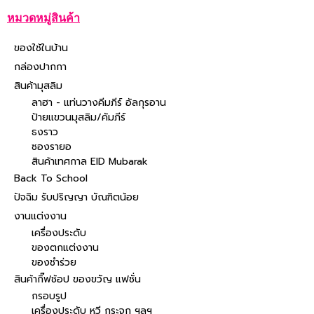
หมวดหมู่สินค้า
ของใช้ในบ้าน
กล่องปากกา
สินค้ามุสลิม
ลาฮา - แท่นวางคีมภีร์ อัลกุรอาน
ป้ายแขวนมุสลิม/คัมภีร์
ธงราว
ซองรายอ
สินค้าเทศกาล EID Mubarak
Back To School
ปัจฉิม รับปริญญา บัณฑิตน้อย
งานแต่งงาน
เครื่องประดับ
ของตกแต่งงาน
ของชำร่วย
สินค้ากิ๊ฟช้อป ของขวัญ แฟชั่น
กรอบรูป
เครื่องประดับ หวี กระจก ฯลฯ