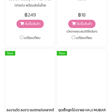
ตกแต่ง พร้อมส่งในไทย
฿249
฿18
สั่งซื้อสินค้า
สั่งซื้อสินค้า
(มีหลายคุณสมบัติให้เลือก)
เปรียบเทียบ
เปรียบเทียบ
New
New
ธงงานวัด ธงราว ธงตกแต่งหลากสี ตกแต่งงานปาตี้
ชุดเซ็ตลูกโป่งรายอ HAJJ MUBARAK