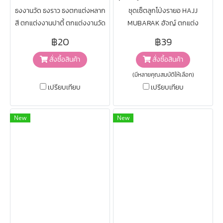
ธงงานวัด ธงราว ธงตกแต่งหลาก
ชุดเซ็ตลูกโป่งรายอ HAJJ
สี ตกแต่งงานปาตี้ ตกแต่งงานวัด
MUBARAK ฮัจญ์ ตกแต่ง
ความยาวว 5 เมตร
฿20
฿39
สั่งซื้อสินค้า
สั่งซื้อสินค้า
(มีหลายคุณสมบัติให้เลือก)
เปรียบเทียบ
เปรียบเทียบ
New
New